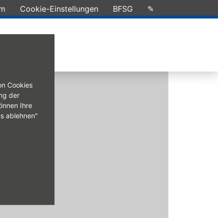
um
Cookie-Einstellungen
BFSG
✎
on Cookies
ng der
önnen Ihre
es ablehnen"