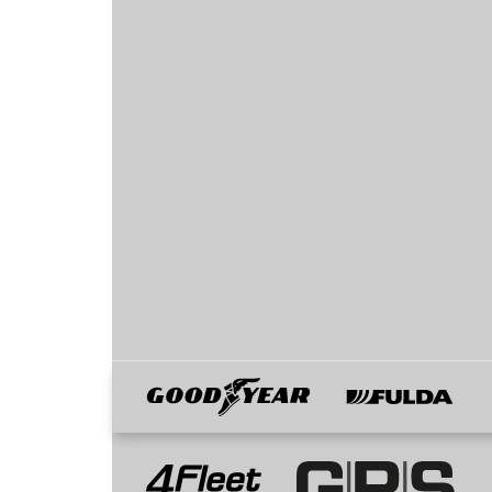
Goodyear
Fulda