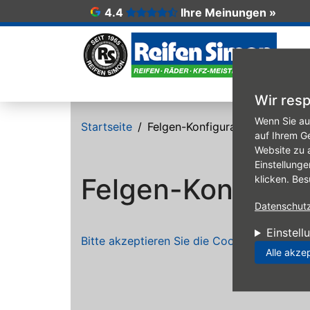
4.4
Ihre Meinungen »
Fe
Wir resp
Direkt zum Inhalt
Wenn Sie au
Startseite
Felgen-Konfigurator
auf Ihrem G
Website zu 
Einstellunge
Felgen-Konfigura
klicken. Bes
Datenschutzr
Einstell
Bitte akzeptieren Sie die Cookies, um den 
Alle akze